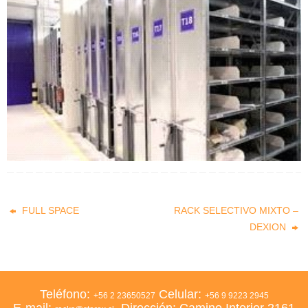
FULL SPACE
RACK SELECTIVO MIXTO –
DEXION
Teléfono:
Celular:
+56 2 23650527
+56 9 9223 2945